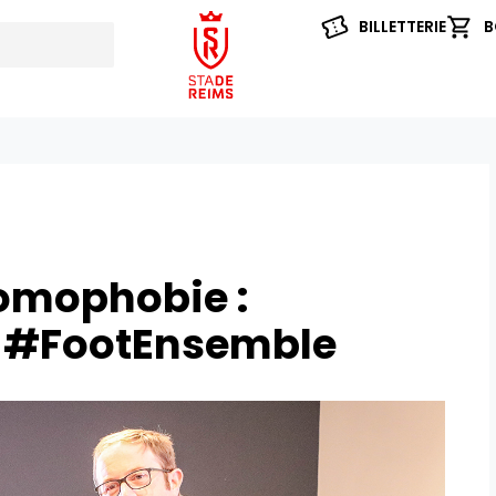
BILLETTERIE
B
homophobie :
e #FootEnsemble