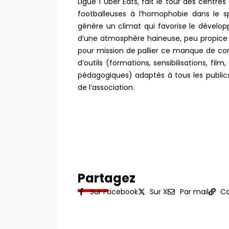
Ligue 1 Uber Eats, fait le tour des centres
footballeuses à l’homophobie dans le 
génère un climat qui favorise le dévelop
d’une atmosphère haineuse, peu propice
pour mission de pallier ce manque de co
d’outils (formations, sensibilisations, fi
pédagogiques) adaptés à tous les publics, 
de l’association.
Partagez
Sur Facebook
Sur X
Par mail
Co