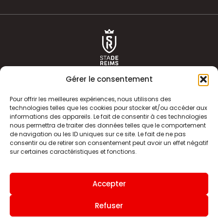
Gérer le consentement
Pour offrir les meilleures expériences, nous utilisons des
technologies telles que les cookies pour stocker et/ou accéder aux
informations des appareils. Le fait de consentir à ces technologies
ACTUALITÉS
HISTOIRE
nous permettra de traiter des données telles que le comportement
de navigation ou les ID uniques sur ce site. Le fait de ne pas
CLUB
ÉQUIPE PREMIERE
consentir ou de retirer son consentement peut avoir un effet négatif
sur certaines caractéristiques et fonctions.
SDR TV
BILLETTERIE
BOUTIQUE
INFOS ET CONTACT
Accepter
MENTIONS LÉGALES
INDEX
Refuser