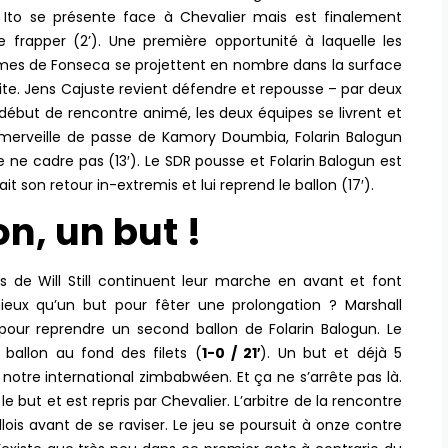
a Ito se présente face à Chevalier mais est finalement
e frapper (2’). Une première opportunité à laquelle les
mes de Fonseca se projettent en nombre dans la surface
te. Jens Cajuste revient défendre et repousse – par deux
un début de rencontre animé, les deux équipes se livrent et
 merveille de passe de Kamory Doumbia, Folarin Balogun
e ne cadre pas (13′). Le SDR pousse et Folarin Balogun est
t son retour in-extremis et lui reprend le ballon (17′).
n, un but !
de Will Still continuent leur marche en avant et font
eux qu’un but pour fêter une prolongation ? Marshall
pour reprendre un second ballon de Folarin Balogun. Le
ballon au fond des filets (
1-0 / 21′
). Un but et déjà 5
 notre international zimbabwéen. Et ça ne s’arrête pas là.
 le but et est repris par Chevalier. L’arbitre de la rencontre
llois avant de se raviser. Le jeu se poursuit à onze contre