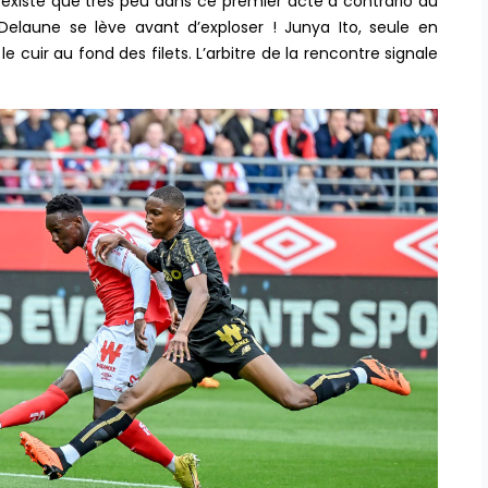
 n’existe que très peu dans ce premier acte à contrario du
elaune se lève avant d’exploser ! Junya Ito, seule en
e cuir au fond des filets. L’arbitre de la rencontre signale