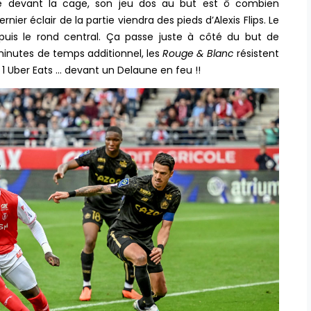
me devant la cage, son jeu dos au but est ô combien
rnier éclair de la partie viendra des pieds d’Alexis Flips. Le
is le rond central. Ça passe juste à côté du but de
 minutes de temps additionnel, les
Rouge & Blanc
résistent
1 Uber Eats … devant un Delaune en feu !!