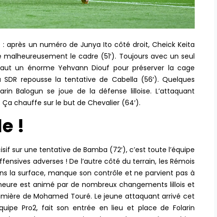
après un numéro de Junya Ito côté droit, Cheick Keita
e malheureusement le cadre (51′). Toujours avec un seul
l faut un énorme Yehvann Diouf pour préserver la cage
 SDR repousse la tentative de Cabella (56′). Quelques
rin Balogun se joue de la défense lilloise. L’attaquant
 Ça chauffe sur le but de Chevalier (64′).
e !
isif sur une tentative de Bamba (72′), c’est toute l’équipe
fensives adverses ! De l’autre côté du terrain, les Rémois
ans la surface, manque son contrôle et ne parvient pas à
 d’heure est animé par de nombreux changements lillois et
remière de Mohamed Touré. Le jeune attaquant arrivé cet
ipe Pro2, fait son entrée en lieu et place de Folarin