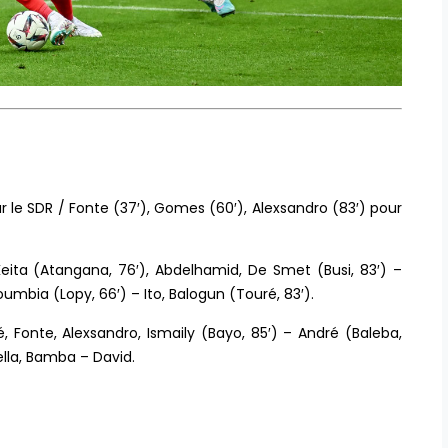
 le SDR / Fonte (37′), Gomes (60′), Alexsandro (83′) pour
Keita (Atangana, 76′), Abdelhamid, De Smet (Busi, 83′) –
oumbia (Lopy, 66′) – Ito, Balogun (Touré, 83′).
é, Fonte, Alexsandro, Ismaily (Bayo, 85′) – André (Baleba,
lla, Bamba – David.