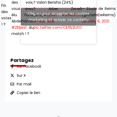
des voix,
? Valon Berisha (24%)
Fin
vous avez
? Arber Zeneli
— Stade de Reims
des
Cliquez pour accepter les cookies
élu Yunis
(16%)
#ZEbet
#SDRDFCO
(@StadeDeReims)
votes
marketing et activer ce contenu
Abdelhamid
#TeamSDR
January 6, 2021
! ?
#ZEbest
du
pic.twitter.com/CkfIlz2UtO
match ! ?
Partagez
Sur Facebook
Sur X
Par mail
Copier le lien