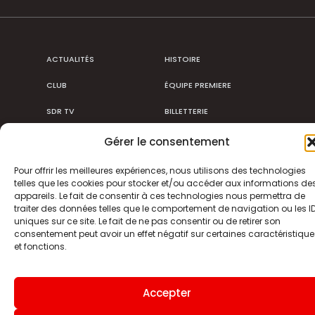
ACTUALITÉS
HISTOIRE
CLUB
ÉQUIPE PREMIERE
SDR TV
BILLETTERIE
BOUTIQUE
INFOS ET CONTACT
Gérer le consentement
MENTIONS LÉGALES
INDEX
Pour offrir les meilleures expériences, nous utilisons des technologies
telles que les cookies pour stocker et/ou accéder aux informations de
appareils. Le fait de consentir à ces technologies nous permettra de
traiter des données telles que le comportement de navigation ou les I
uniques sur ce site. Le fait de ne pas consentir ou de retirer son
Site internet
consentement peut avoir un effet négatif sur certaines caractéristique
et fonctions.
Accepter