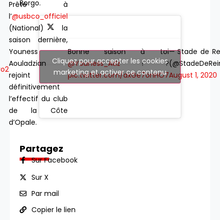
Borgo.
Prêté à
l’
@usbco_officiel
(National) la
saison dernière,
Bonne saison à toi
— Stade de R
Youness
Cliquez pour accepter les cookies
@Youness_Adz
! ?
(@StadeDeRei
Aouladzian
ro2
marketing et activer ce contenu
pic.twitter.com/dxGe7onHO7
August 1, 2020
rejoint
définitivement
l’effectif du club
de la Côte
d’Opale.
Partagez
Sur Facebook
Sur X
Par mail
Copier le lien