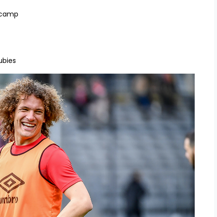
e camp
ubies