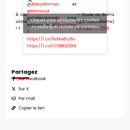
@AlaixysRomao
et
@Remioud
À vos
— Stade de Reims
présélectionnés pour
Cliquez pour accepter les cookies
votes
(@StadeDeReims)
intégrer le
#11typeFans
marketing et activer ce contenu
! ?
October 21, 2019
?
https://t.co/RzEkA6tu5U
https://t.co/rC58BSD5hE
Partagez
Sur Facebook
Sur X
Par mail
Copier le lien