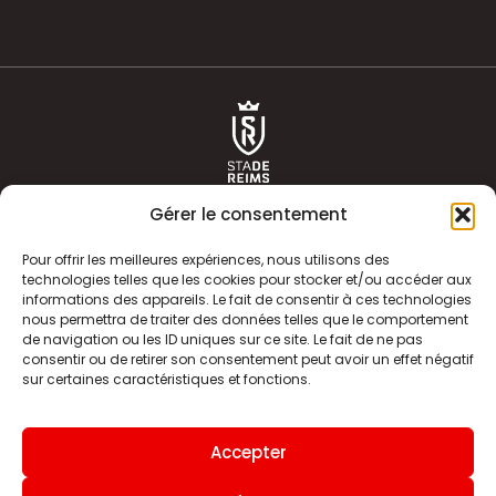
Gérer le consentement
Pour offrir les meilleures expériences, nous utilisons des
technologies telles que les cookies pour stocker et/ou accéder aux
informations des appareils. Le fait de consentir à ces technologies
ACTUALITÉS
HISTOIRE
nous permettra de traiter des données telles que le comportement
de navigation ou les ID uniques sur ce site. Le fait de ne pas
CLUB
ÉQUIPE PREMIERE
consentir ou de retirer son consentement peut avoir un effet négatif
sur certaines caractéristiques et fonctions.
SDR TV
BILLETTERIE
BOUTIQUE
INFOS ET CONTACT
Accepter
MENTIONS LÉGALES
INDEX