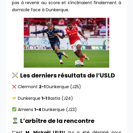
pas à revenir au score et s’inclinaient finalement à
domicile face à Dunkerque.
Les derniers résultats de l’USLD
Clermont
2-1
Dunkerque (J25)
Dunkerque
1-1
Bastia (J24)
Amiens
1-4
Dunkerque (J23)
L’arbitre de la rencontre
C’est
M. Mickaël LELEU
qui a été désigné pour