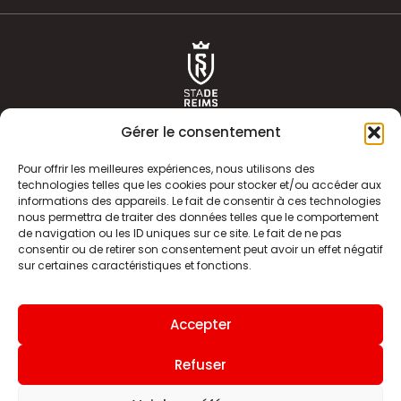
Gérer le consentement
Pour offrir les meilleures expériences, nous utilisons des
technologies telles que les cookies pour stocker et/ou accéder aux
informations des appareils. Le fait de consentir à ces technologies
ACTUALITÉS
HISTOIRE
nous permettra de traiter des données telles que le comportement
de navigation ou les ID uniques sur ce site. Le fait de ne pas
CLUB
ÉQUIPE PREMIERE
consentir ou de retirer son consentement peut avoir un effet négatif
sur certaines caractéristiques et fonctions.
SDR TV
BILLETTERIE
BOUTIQUE
INFOS ET CONTACT
Accepter
MENTIONS LÉGALES
INDEX
Refuser