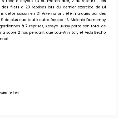
 face à Soyaux (3 au match aller, 2 au retour) … les
es filets à 29 reprises lors du dernier exercice de D1
ms cette saison en D1 Arkema ont été marqués par des
s 9 de plus que toute autre équipe ! Si Melchie Dumornay
gardiennes à 7 reprises, Kessya Bussy porte son total de
ler a scoré 2 fois pendant que Lou-Ann Joly et Vicki Becho
onnat.
pier le lien