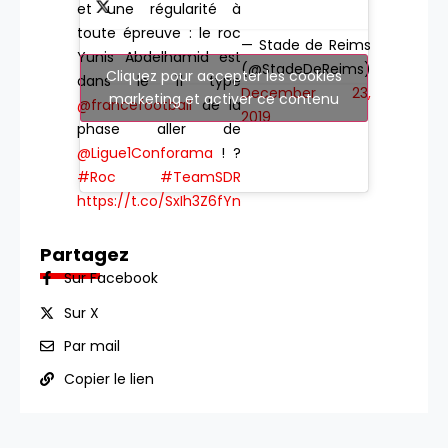
et une régularité à
toute épreuve : le roc
— Stade de Reims
Yunis Abdelhamid est
(@StadeDeReims)
Cliquez pour accepter les cookies
dans le 11 type
December 23,
marketing et activer ce contenu
@francefootball
de la
2019
phase aller de
@Ligue1Conforama
! ?
#Roc
#TeamSDR
https://t.co/SxIh3Z6fYn
Partagez
Sur Facebook
Sur X
Par mail
Copier le lien