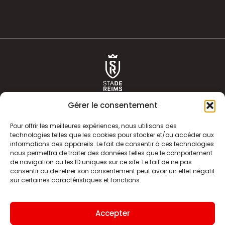
Gérer le consentement
Pour offrir les meilleures expériences, nous utilisons des
technologies telles que les cookies pour stocker et/ou accéder aux
informations des appareils. Le fait de consentir à ces technologies
ACTUALITÉS
HISTOIRE
nous permettra de traiter des données telles que le comportement
de navigation ou les ID uniques sur ce site. Le fait de ne pas
CLUB
ÉQUIPE PREMIERE
consentir ou de retirer son consentement peut avoir un effet négatif
sur certaines caractéristiques et fonctions.
SDR TV
BILLETTERIE
BOUTIQUE
INFOS ET CONTACT
Accepter
MENTIONS LÉGALES
INDEX