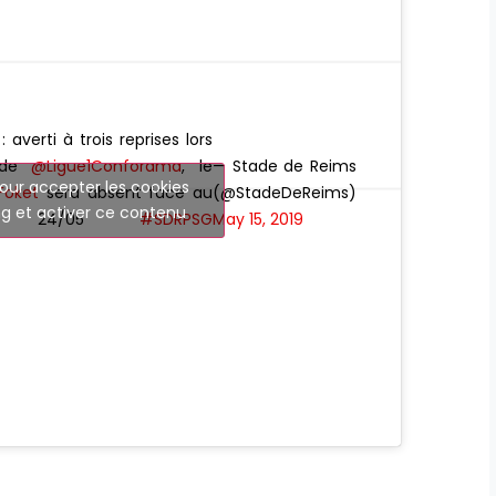
averti à trois reprises lors
s de
@Ligue1Conforama
, le
— Stade de Reims
our accepter les cookies
oket
sera absent face au
(@StadeDeReims)
g et activer ce contenu
i 24/05
#SDRPSG
May 15, 2019