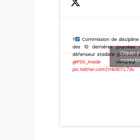
?‍
Commission de discipline : 
des 10 dernières journée
Cliquez p
défenseur stadiste
@ThomasF
marketin
@PSG_inside
vendred
pic.twitter.com/mbfKiTc7dv