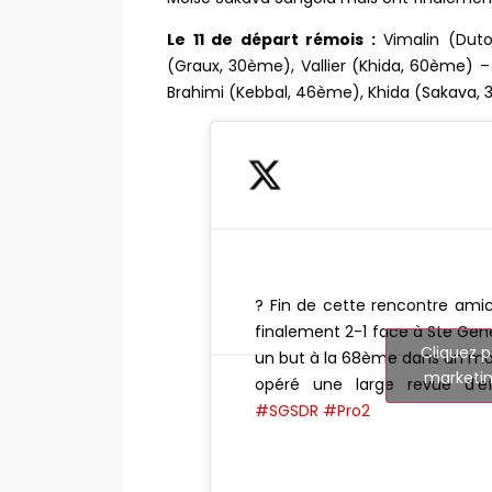
Le 11 de départ rémois :
Vimalin (Duto
(Graux, 30ème), Vallier (Khida, 60ème) 
Brahimi (Kebbal, 46ème), Khida (Sakava, 3
? Fin de cette rencontre amica
finalement 2-1 face à Ste Gen
Cliquez p
un but à la 68ème dans un ma
marketin
opéré une large revue d’e
#SGSDR
#Pro2