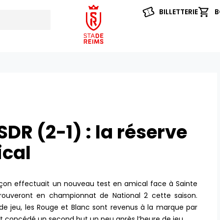
BILLETTERIE
B
DR (2-1) : la réserve
ical
çon effectuait un nouveau test en amical face à Sainte
trouveront en championnat de National 2 cette saison.
e jeu, les Rouge et Blanc sont revenus à la marque par
t concédé un second but un peu après l’heure de jeu.