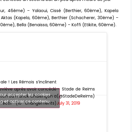
ur, 46ème) – Yalaoui, Cissé (Berthier, 60ème), Kapela
– Aktas (Kapela, 60ème), Berthier (Schacherer, 30ème) –
0ème), Bella (Benaissa, 60ème) – Koffi (Etikite, 60ème).
le ! Les Rémois s’inclinent
eviève après avoir concédé
— Stade de Reims
our accepter les cookies
tch où Franck Chalençon a
(@StadeDeReims)
g et activer ce contenu
ffectif (10 changements)
July 31, 2019