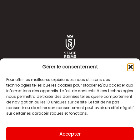
Gérer le consentement
Pour offrir les meilleures expériences, nous utilisons des
technologies telles que les cookies pour stocker et/ou accéder aux
informations des appareils. Le fait de consentir à ces technologies
ACTUALITÉS
HISTOIRE
nous permettra de traiter des données telles que le comportement
de navigation ou les ID uniques sur ce site. Le fait de ne pas
CLUB
ÉQUIPE PREMIERE
consentir ou de retirer son consentement peut avoir un effet négatif
sur certaines caractéristiques et fonctions.
SDR TV
BILLETTERIE
BOUTIQUE
INFOS ET CONTACT
Accepter
MENTIONS LÉGALES
INDEX