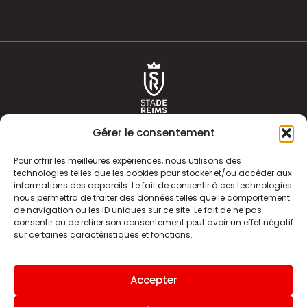
Gérer le consentement
Pour offrir les meilleures expériences, nous utilisons des
technologies telles que les cookies pour stocker et/ou accéder aux
informations des appareils. Le fait de consentir à ces technologies
ACTUALITÉS
HISTOIRE
nous permettra de traiter des données telles que le comportement
de navigation ou les ID uniques sur ce site. Le fait de ne pas
CLUB
ÉQUIPE PREMIERE
consentir ou de retirer son consentement peut avoir un effet négatif
sur certaines caractéristiques et fonctions.
SDR TV
BILLETTERIE
BOUTIQUE
INFOS ET CONTACT
Accepter
MENTIONS LÉGALES
INDEX