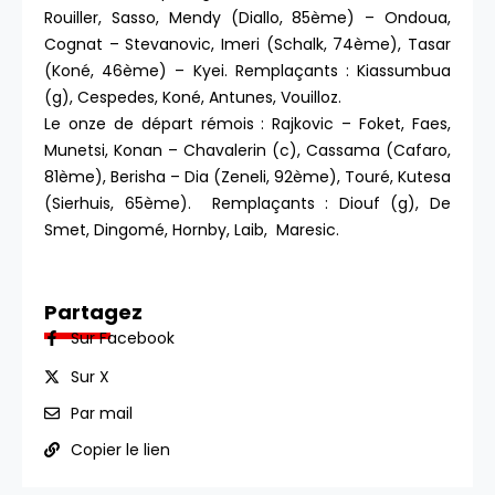
Rouiller, Sasso, Mendy (Diallo, 85ème) – Ondoua,
Cognat – Stevanovic, Imeri (Schalk, 74ème), Tasar
(Koné, 46ème) – Kyei. Remplaçants : Kiassumbua
(g), Cespedes, Koné, Antunes, Vouilloz.
Le onze de départ rémois : Rajkovic – Foket, Faes,
Munetsi, Konan – Chavalerin (c), Cassama (Cafaro,
81ème), Berisha – Dia (Zeneli, 92ème), Touré, Kutesa
(Sierhuis, 65ème). Remplaçants : Diouf (g), De
Smet, Dingomé, Hornby, Laib, Maresic.
Partagez
Sur Facebook
Sur X
Par mail
Copier le lien