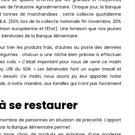
nels de l’Industrie Agroalimentaire. Chaque jour, la Banque
3 tonnes de marchandises : cette collecte quotidienne
 B.A. (50% lors de la collecte nationale fin novembre, 20%
nion européenne et l’État). Une livraison que nos jeunes
s bénévoles de la Banque Alimentaire.
 trier les produits frais, d’autres au poste des denrées
t légumes : chacun a une tâche bien précise à effectuer
es colis. «
C’était important pour nous de venir ce matin
hy, U16 du SDR. «
Les bénévoles font un super travail et
 besoin. Ce matin, nous avons pu leur apporter notre
aide, à notre manière, aux familles qui n’ont pas forcément
à se restaurer
 nombre de personnes en situation de précarité. L’apport
par la Banque Alimentaire permet :
un large choix de produits en échange d’une modeste