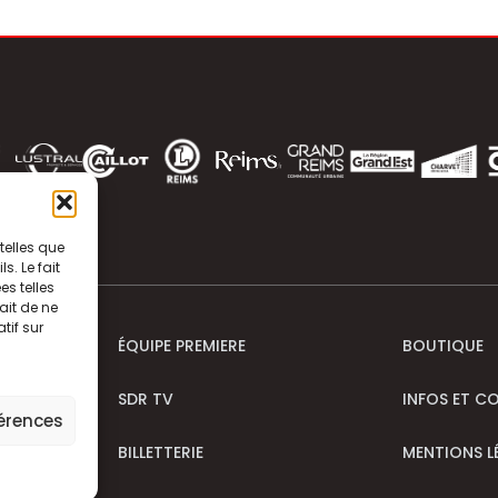
telles que
. Le fait
s telles
ait de ne
tif sur
ÉQUIPE PREMIERE
BOUTIQUE
SDR TV
INFOS ET C
férences
BILLETTERIE
MENTIONS L