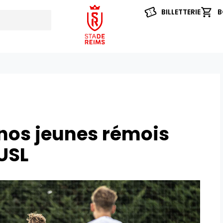
BILLETTERIE
B
 nos jeunes rémois
’USL