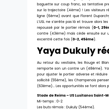
baguette sur coup franc, sa tentative pre
sur la trajectoire (4ème) ! Les visiteurs
ligne (6ème) avant que Florent Duparchy
L’USL ne s’arrête pas là et trouve alors le
repoussé par le portier rémois (
0-1, 29
contre (43ème) mais cède ensuite sur un
excentré cette fois (
0-2, 45ème
).
Yaya Dukuly ré
Au retour du vestiaire, les Rouge et Bla
remporte son un contre un (48ème). Yaya
pour ajuster le portier adverse et réduire 
sollicité (55ème), les Champenois pensen
(63ème)… Les opportunités se font alors p
Stade de Reims – US Lusitanos Saint-M
Mi-temps : 0-2
Les buts rémois : Dukuly (54ème).