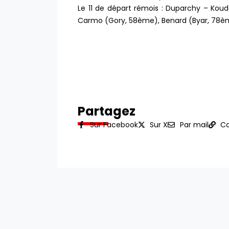
Le 11 de départ rémois : Duparchy – Kou
Carmo (Gory, 58ème), Benard (Byar, 78ème
Partagez
Sur Facebook
Sur X
Par mail
Co