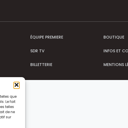
ÉQUIPE PREMIERE
BOUTIQUE
SDR TV
INFOS ET C
BILLETTERIE
MENTIONS L
telles que
. Le fait
s telles
ait de ne
tif sur