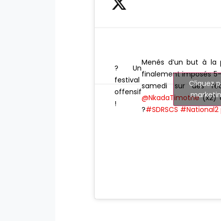
Menés d’un but à la 
? Un
finalement imposés 5
festival
Cliquez p
samedi sur des réal
offensif
marketin
@NkadaTimothe
(x2) 
!
?
#SDRSCS
#National2