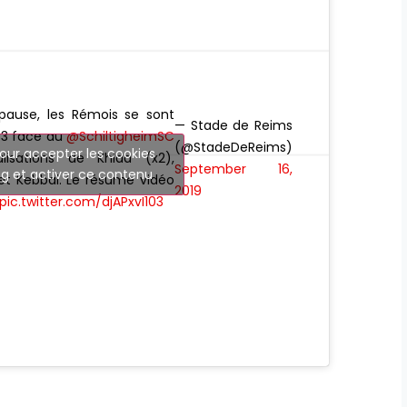
pause, les Rémois se sont
— Stade de Reims
-3 face au
@SchiltigheimSC
(@StadeDeReims)
our accepter les cookies
isations de Khida (x2),
September 16,
g et activer ce contenu
et Kebbal. Le résumé vidéo
2019
pic.twitter.com/djAPxvI103