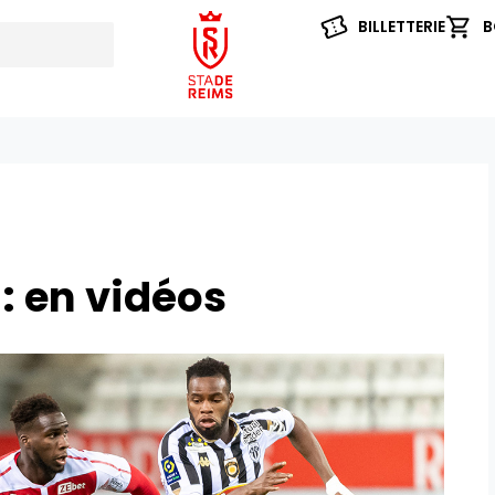
BILLETTERIE
B
: en vidéos