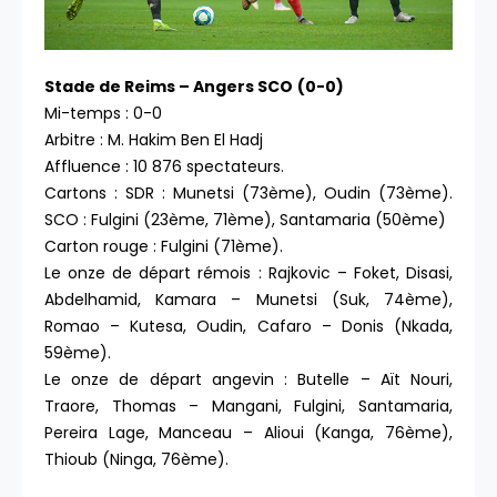
Stade de Reims – Angers SCO
(0-0)
Mi-temps : 0-0
Arbitre : M. Hakim Ben El Hadj
Affluence : 10 876 spectateurs.
Cartons : SDR : Munetsi (73ème), Oudin (73ème).
SCO : Fulgini (23ème, 71ème), Santamaria (50ème)
Carton rouge : Fulgini (71ème).
Le onze de départ rémois : Rajkovic – Foket, Disasi,
Abdelhamid, Kamara – Munetsi (Suk, 74ème),
Romao – Kutesa, Oudin, Cafaro – Donis (Nkada,
59ème).
Le onze de départ angevin : Butelle – Aït Nouri,
Traore, Thomas – Mangani, Fulgini, Santamaria,
Pereira Lage, Manceau – Alioui (Kanga, 76ème),
Thioub (Ninga, 76ème).