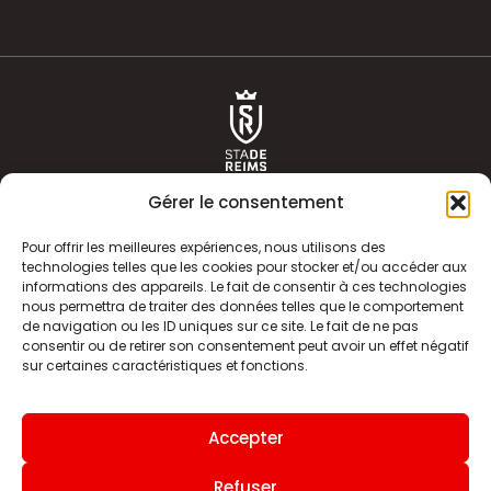
Gérer le consentement
Pour offrir les meilleures expériences, nous utilisons des
technologies telles que les cookies pour stocker et/ou accéder aux
informations des appareils. Le fait de consentir à ces technologies
ACTUALITÉS
HISTOIRE
nous permettra de traiter des données telles que le comportement
de navigation ou les ID uniques sur ce site. Le fait de ne pas
CLUB
ÉQUIPE PREMIERE
consentir ou de retirer son consentement peut avoir un effet négatif
sur certaines caractéristiques et fonctions.
SDR TV
BILLETTERIE
BOUTIQUE
INFOS ET CONTACT
Accepter
MENTIONS LÉGALES
INDEX
Refuser