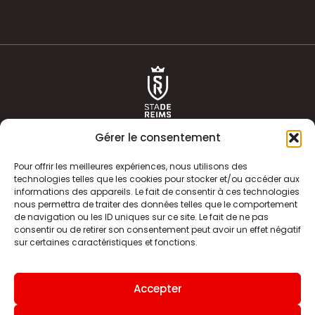
Gérer le consentement
Pour offrir les meilleures expériences, nous utilisons des
technologies telles que les cookies pour stocker et/ou accéder aux
informations des appareils. Le fait de consentir à ces technologies
ACTUALITÉS
HISTOIRE
nous permettra de traiter des données telles que le comportement
de navigation ou les ID uniques sur ce site. Le fait de ne pas
CLUB
ÉQUIPE PREMIERE
consentir ou de retirer son consentement peut avoir un effet négatif
sur certaines caractéristiques et fonctions.
SDR TV
BILLETTERIE
BOUTIQUE
INFOS ET CONTACT
Accepter
MENTIONS LÉGALES
INDEX