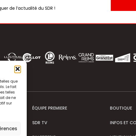
uer de l’actualité du SDR !
telles que
. Le fait
s telles
ait de ne
tif sur
ÉQUIPE PREMIERE
BOUTIQUE
SDR TV
INFOS ET C
férences