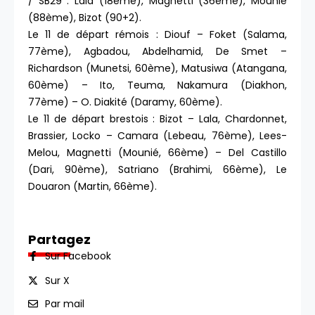
/ SB29 : Lala (18ème), Magnetti (36ème), Mounié
(88ème), Bizot (90+2).
Le 11 de départ rémois : Diouf – Foket (Salama,
77ème), Agbadou, Abdelhamid, De Smet –
Richardson (Munetsi, 60ème), Matusiwa (Atangana,
60ème) – Ito, Teuma, Nakamura (Diakhon,
77ème) – O. Diakité (Daramy, 60ème).
Le 11 de départ brestois : Bizot – Lala, Chardonnet,
Brassier, Locko – Camara (Lebeau, 76ème), Lees-
Melou, Magnetti (Mounié, 66ème) – Del Castillo
(Dari, 90ème), Satriano (Brahimi, 66ème), Le
Douaron (Martin, 66ème).
Partagez
Sur Facebook
Sur X
Par mail