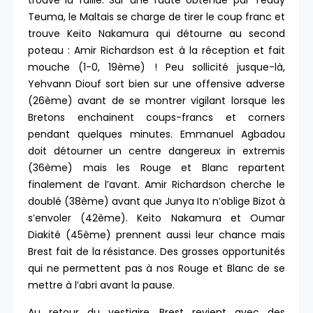
trouve la faille. Sur une faute obtenue par Teddy
Teuma, le Maltais se charge de tirer le coup franc et
trouve Keito Nakamura qui détourne au second
poteau : Amir Richardson est à la réception et fait
mouche (1-0, 19ème) ! Peu sollicité jusque-là,
Yehvann Diouf sort bien sur une offensive adverse
(26ème) avant de se montrer vigilant lorsque les
Bretons enchainent coups-francs et corners
pendant quelques minutes. Emmanuel Agbadou
doit détourner un centre dangereux in extremis
(36ème) mais les Rouge et Blanc repartent
finalement de l’avant. Amir Richardson cherche le
doublé (38ème) avant que Junya Ito n’oblige Bizot à
s’envoler (42ème). Keito Nakamura et Oumar
Diakité (45ème) prennent aussi leur chance mais
Brest fait de la résistance. Des grosses opportunités
qui ne permettent pas à nos Rouge et Blanc de se
mettre à l’abri avant la pause.
Au retour du vestiaire, Brest revient avec des