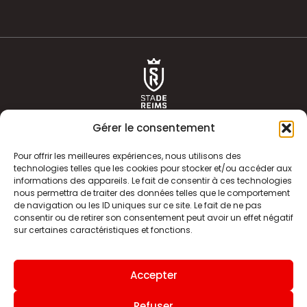
Gérer le consentement
Pour offrir les meilleures expériences, nous utilisons des
technologies telles que les cookies pour stocker et/ou accéder aux
informations des appareils. Le fait de consentir à ces technologies
ACTUALITÉS
HISTOIRE
nous permettra de traiter des données telles que le comportement
de navigation ou les ID uniques sur ce site. Le fait de ne pas
CLUB
ÉQUIPE PREMIERE
consentir ou de retirer son consentement peut avoir un effet négatif
sur certaines caractéristiques et fonctions.
SDR TV
BILLETTERIE
BOUTIQUE
INFOS ET CONTACT
Accepter
MENTIONS LÉGALES
INDEX
Refuser