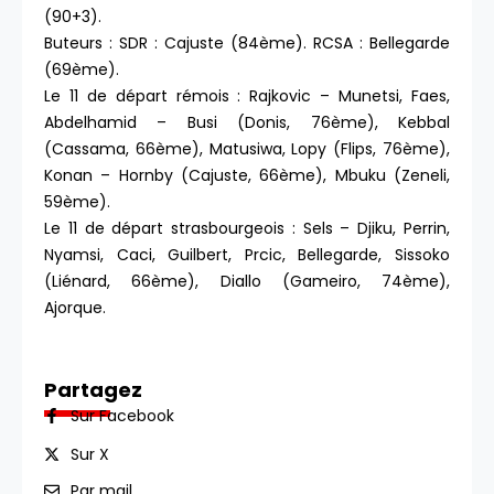
(90+3).
Buteurs : SDR : Cajuste (84ème). RCSA : Bellegarde
(69ème).
Le 11 de départ rémois : Rajkovic – Munetsi, Faes,
Abdelhamid – Busi (Donis, 76ème), Kebbal
(Cassama, 66ème), Matusiwa, Lopy (Flips, 76ème),
Konan – Hornby (Cajuste, 66ème), Mbuku (Zeneli,
59ème).
Le 11 de départ strasbourgeois : Sels – Djiku, Perrin,
Nyamsi, Caci, Guilbert, Prcic, Bellegarde, Sissoko
(Liénard, 66ème), Diallo (Gameiro, 74ème),
Ajorque.
Partagez
Sur Facebook
Sur X
Par mail