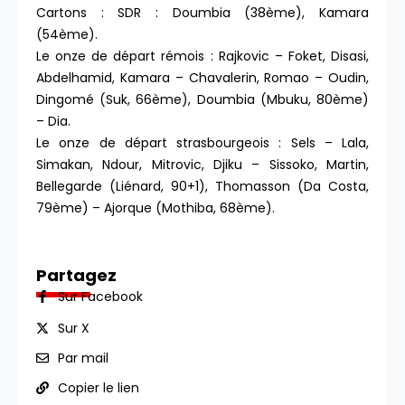
Cartons : SDR : Doumbia (38ème), Kamara
(54ème).
Le onze de départ rémois : Rajkovic – Foket, Disasi,
Abdelhamid, Kamara – Chavalerin, Romao – Oudin,
Dingomé (Suk, 66ème), Doumbia (Mbuku, 80ème)
– Dia.
Le onze de départ strasbourgeois : Sels – Lala,
Simakan, Ndour, Mitrovic, Djiku – Sissoko, Martin,
Bellegarde (Liénard, 90+1), Thomasson (Da Costa,
79ème) – Ajorque (Mothiba, 68ème).
Partagez
Sur Facebook
Sur X
Par mail
Copier le lien