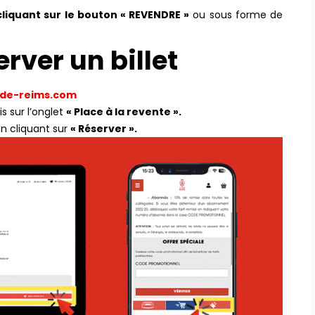
cliquant sur le bouton « REVENDRE »
ou sous forme de
rver un billet
e-de-reims.com
s sur l’onglet
« Place à la revente ».
en cliquant sur
« Réserver ».