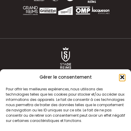
Gérer le consentement
Pour offrir les meilleures expériences, nous utilisons des
technologies telles que les cookies pour stocker et/ou accéder aux
informations des appareils. Le fait de consentir à ces technologies
ACTUALITÉS
HISTOIRE
nous permettra de traiter des données telles que le comportement
de navigation ou les ID uniques sur ce site. Le fait de ne pas
CLUB
ÉQUIPE PREMIERE
consentir ou de retirer son consentement peut avoir un effet négatif
sur certaines caractéristiques et fonctions.
SDR TV
BILLETTERIE