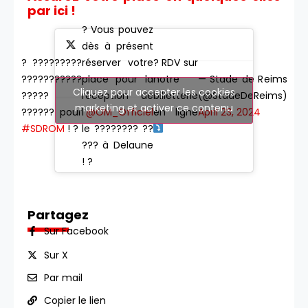
par ici !
? Vous pouvez
dès à présent
? ?????????
? RDV sur
réserver votre
???????????
notre
— Stade de Reims
place pour la
Cliquez pour accepter les cookies
?????
billetterie
(@StadeDeReims)
réception de
marketing et activer ce contenu
?????? pour
en ligne
April 23, 2024
l’
@OM_Officiel
#SDROM
! ?
le ???????? ??
??? à Delaune
! ?️
Partagez
Sur Facebook
Sur X
Par mail
Copier le lien