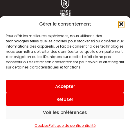
Gérer le consentement
Pour offrir les meilleures expériences, nous utilisons des
technologies telles que les cookies pour stocker et/ou accéder aux
informations des appareils. Le fait de consentir à ces technologies
ACTUALITÉS
HISTOIRE
nous permettra de traiter des données telles que le comportement
de navigation ou les ID uniques sur ce site. Le fait de ne pas
CLUB
ÉQUIPE PREMIERE
consentir ou de retirer son consentement peut avoir un effet négatif
sur certaines caractéristiques et fonctions.
SDR TV
BILLETTERIE
BOUTIQUE
INFOS ET CONTACT
Accepter
MENTIONS LÉGALES
INDEX
Refuser
Voir les préférences
Site internet
Cookies
Politique de confidentialité