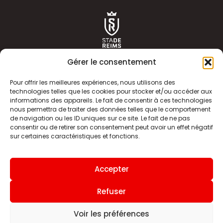
Gérer le consentement
Pour offrir les meilleures expériences, nous utilisons des
technologies telles que les cookies pour stocker et/ou accéder aux
informations des appareils. Le fait de consentir à ces technologies
ACTUALITÉS
HISTOIRE
nous permettra de traiter des données telles que le comportement
de navigation ou les ID uniques sur ce site. Le fait de ne pas
CLUB
ÉQUIPE PREMIERE
consentir ou de retirer son consentement peut avoir un effet négatif
sur certaines caractéristiques et fonctions.
SDR TV
BILLETTERIE
BOUTIQUE
INFOS ET CONTACT
Accepter
MENTIONS LÉGALES
INDEX
Refuser
Voir les préférences