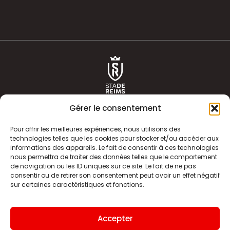
Gérer le consentement
Pour offrir les meilleures expériences, nous utilisons des
technologies telles que les cookies pour stocker et/ou accéder aux
informations des appareils. Le fait de consentir à ces technologies
ACTUALITÉS
HISTOIRE
nous permettra de traiter des données telles que le comportement
de navigation ou les ID uniques sur ce site. Le fait de ne pas
CLUB
ÉQUIPE PREMIERE
consentir ou de retirer son consentement peut avoir un effet négatif
sur certaines caractéristiques et fonctions.
SDR TV
BILLETTERIE
BOUTIQUE
INFOS ET CONTACT
Accepter
MENTIONS LÉGALES
INDEX