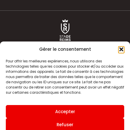
Gérer le consentement
Pour offrir les meilleures expériences, nous utilisons des
technologies telles que les cookies pour stocker et/ou accéder aux
informations des appareils. Le fait de consentir à ces technologies
ACTUALITÉS
HISTOIRE
nous permettra de traiter des données telles que le comportement
de navigation ou les ID uniques sur ce site. Le fait de ne pas
CLUB
ÉQUIPE PREMIERE
consentir ou de retirer son consentement peut avoir un effet négatif
sur certaines caractéristiques et fonctions.
SDR TV
BILLETTERIE
BOUTIQUE
INFOS ET CONTACT
Accepter
MENTIONS LÉGALES
INDEX
Refuser