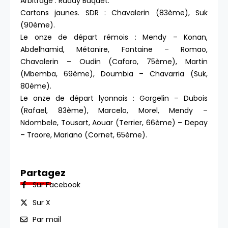
Arbitrage : Ruddy Buquet.
Cartons jaunes. SDR : Chavalerin (83ème), Suk
(90ème).
Le onze de départ rémois : Mendy – Konan,
Abdelhamid, Métanire, Fontaine – Romao,
Chavalerin – Oudin (Cafaro, 75ème), Martin
(Mbemba, 69ème), Doumbia – Chavarria (Suk,
80ème).
Le onze de départ lyonnais : Gorgelin – Dubois
(Rafael, 83ème), Marcelo, Morel, Mendy –
Ndombele, Tousart, Aouar (Terrier, 66ème) – Depay
– Traore, Mariano (Cornet, 65ème).
Partagez
Sur Facebook
Sur X
Par mail