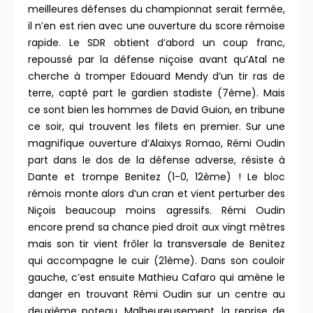
meilleures défenses du championnat serait fermée,
il n’en est rien avec une ouverture du score rémoise
rapide. Le SDR obtient d’abord un coup franc,
repoussé par la défense niçoise avant qu’Atal ne
cherche à tromper Edouard Mendy d’un tir ras de
terre, capté part le gardien stadiste (7ème). Mais
ce sont bien les hommes de David Guion, en tribune
ce soir, qui trouvent les filets en premier. Sur une
magnifique ouverture d’Alaixys Romao, Rémi Oudin
part dans le dos de la défense adverse, résiste à
Dante et trompe Benitez (1-0, 12ème) ! Le bloc
rémois monte alors d’un cran et vient perturber des
Niçois beaucoup moins agressifs. Rémi Oudin
encore prend sa chance pied droit aux vingt mètres
mais son tir vient frôler la transversale de Benitez
qui accompagne le cuir (21ème). Dans son couloir
gauche, c’est ensuite Mathieu Cafaro qui amène le
danger en trouvant Rémi Oudin sur un centre au
deuxième poteau. Malheureusement, la reprise de