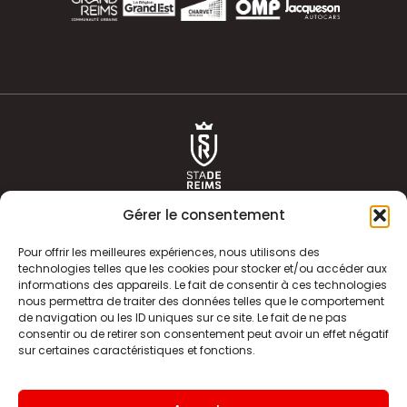
Gérer le consentement
Pour offrir les meilleures expériences, nous utilisons des
technologies telles que les cookies pour stocker et/ou accéder aux
informations des appareils. Le fait de consentir à ces technologies
ACTUALITÉS
HISTOIRE
nous permettra de traiter des données telles que le comportement
de navigation ou les ID uniques sur ce site. Le fait de ne pas
CLUB
ÉQUIPE PREMIERE
consentir ou de retirer son consentement peut avoir un effet négatif
sur certaines caractéristiques et fonctions.
SDR TV
BILLETTERIE
BOUTIQUE
INFOS ET CONTACT