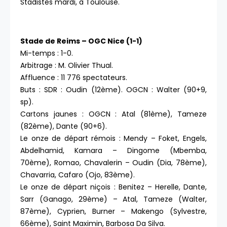
Stadistes mardi, à Toulouse.
Stade de Reims – OGC Nice (1-1)
Mi-temps : 1-0.
Arbitrage : M. Olivier Thual.
Affluence : 11 776 spectateurs.
Buts : SDR : Oudin (12ème). OGCN : Walter (90+9,
sp).
Cartons jaunes : OGCN : Atal (81ème), Tameze
(82ème), Dante (90+6).
Le onze de départ rémois : Mendy – Foket, Engels,
Abdelhamid, Kamara – Dingome (Mbemba,
70ème), Romao, Chavalerin – Oudin (Dia, 78ème),
Chavarria, Cafaro (Ojo, 83ème).
Le onze de départ niçois : Benitez – Herelle, Dante,
Sarr (Ganago, 29ème) – Atal, Tameze (Walter,
87ème), Cyprien, Burner – Makengo (Sylvestre,
66ème), Saint Maximin, Barbosa Da Silva.