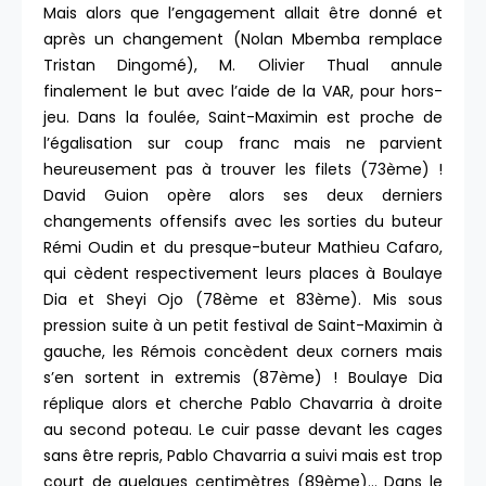
Mais alors que l’engagement allait être donné et
après un changement (Nolan Mbemba remplace
Tristan Dingomé), M. Olivier Thual annule
finalement le but avec l’aide de la VAR, pour hors-
jeu. Dans la foulée, Saint-Maximin est proche de
l’égalisation sur coup franc mais ne parvient
heureusement pas à trouver les filets (73ème) !
David Guion opère alors ses deux derniers
changements offensifs avec les sorties du buteur
Rémi Oudin et du presque-buteur Mathieu Cafaro,
qui cèdent respectivement leurs places à Boulaye
Dia et Sheyi Ojo (78ème et 83ème). Mis sous
pression suite à un petit festival de Saint-Maximin à
gauche, les Rémois concèdent deux corners mais
s’en sortent in extremis (87ème) ! Boulaye Dia
réplique alors et cherche Pablo Chavarria à droite
au second poteau. Le cuir passe devant les cages
sans être repris, Pablo Chavarria a suivi mais est trop
court de quelques centimètres (89ème)… Dans le