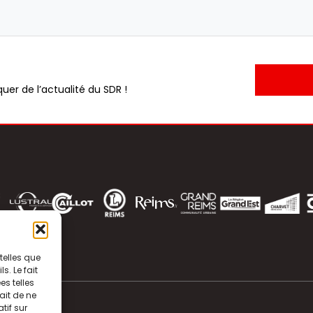
uer de l’actualité du SDR !
telles que
. Le fait
s telles
ait de ne
tif sur