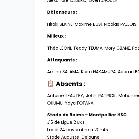
Alexandre OLLIERO, Ewen JAOUEN.
Défenseurs :
Hiroki SEKINE, Maxime BUSI, Nicolas PALLOIS
Milieux :
Théo LEONI, Teddy TEUMA, Mory GBANE, Patri
Attaquants :
Amine SALAMA, Keito NAKAMURA, Adama B
Absents :
Antoine LEAUTEY, John PATRICK, Mohame
OKUMU, Yaya FOFANA.
Stade de Reims – Montpellier HSC
J15 de Ligue 2 BKT
Lundi 24 novembre à 20h45
Stade Auguste-Delaune