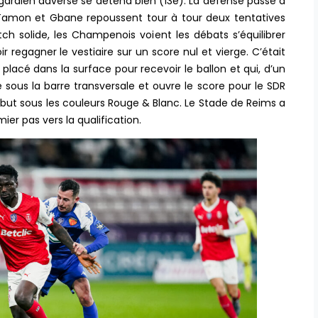
e gardien adverse se détend bien (13e). La défense passe à
’Tamon et Gbane repoussent tour à tour deux tentatives
h solide, les Champenois voient les débats s’équilibrer
 regagner le vestiaire sur un score nul et vierge. C’était
lacé dans la surface pour recevoir le ballon et qui, d’un
ous la barre transversale et ouvre le score pour le SDR
r but sous les couleurs Rouge & Blanc. Le Stade de Reims a
ier pas vers la qualification.