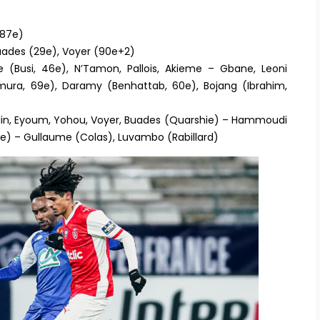
(87e)
Buades (29e), Voyer (90e+2)
ne (Busi, 46e), N’Tamon, Pallois, Akieme – Gbane, Leoni
mura, 69e), Daramy (Benhattab, 60e), Bojang (Ibrahim,
belin, Eyoum, Yohou, Voyer, Buades (Quarshie) – Hammoudi
2e) – Gullaume (Colas), Luvambo (Rabillard)