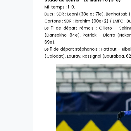
Stade de Reims – Le Mans FC (3-0)
Mi-temps : 1-0.
Buts : SDR : Leoni (38e et 71e), Benhattab 
Cartons : SDR : Ibrahim (90e+2) / LMFC : 
Le 11 de départ rémois : Olliero – Seki
(Dansokho, 84e), Patrick – Diarra (Naka
69e).
Le 11 de départ stéphanois : Hatfout – Ri
(Calodat), Lauray, Rossignol (Bourabaa, 6