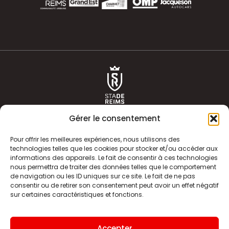
Gérer le consentement
Pour offrir les meilleures expériences, nous utilisons des
technologies telles que les cookies pour stocker et/ou accéder aux
informations des appareils. Le fait de consentir à ces technologies
ACTUALITÉS
HISTOIRE
nous permettra de traiter des données telles que le comportement
de navigation ou les ID uniques sur ce site. Le fait de ne pas
CLUB
ÉQUIPE PREMIERE
consentir ou de retirer son consentement peut avoir un effet négatif
sur certaines caractéristiques et fonctions.
SDR TV
BILLETTERIE
BOUTIQUE
INFOS ET CONTACT
Accepter