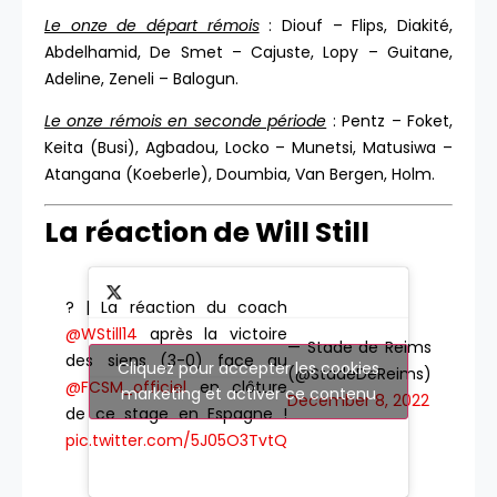
Le onze de départ rémois
: Diouf – Flips, Diakité,
Abdelhamid, De Smet – Cajuste, Lopy – Guitane,
Adeline, Zeneli – Balogun.
Le onze rémois en seconde période
: Pentz – Foket,
Keita (Busi), Agbadou, Locko – Munetsi, Matusiwa –
Atangana (Koeberle), Doumbia, Van Bergen, Holm.
La réaction de Will Still
? | La réaction du coach
@WStill14
après la victoire
— Stade de Reims
des siens (3-0) face au
Cliquez pour accepter les cookies
(@StadeDeReims)
@FCSM_officiel
en clôture
marketing et activer ce contenu
December 8, 2022
de ce stage en Espagne !
pic.twitter.com/5J05O3TvtQ