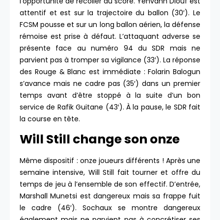
l’opportunité de recoller au score. Yehvann Diouf est
attentif et est sur la trajectoire du ballon (30′). Le
FCSM pousse et sur un long ballon aérien, la défense
rémoise est prise à défaut. L’attaquant adverse se
présente face au numéro 94 du SDR mais ne
parvient pas à tromper sa vigilance (33′). La réponse
des Rouge & Blanc est immédiate : Folarin Balogun
s’avance mais ne cadre pas (35′) dans un premier
temps avant d’être stoppé à la suite d’un bon
service de Rafik Guitane (43′). À la pause, le SDR fait
la course en tête.
Will Still change son onze
Même dispositif : onze joueurs différents ! Après une
semaine intensive, Will Still fait tourner et offre du
temps de jeu à l’ensemble de son effectif. D’entrée,
Marshall Munetsi est dangereux mais sa frappe fuit
le cadre (46′). Sochaux se montre dangereux
également mais ne parvient pas à concrétiser ses