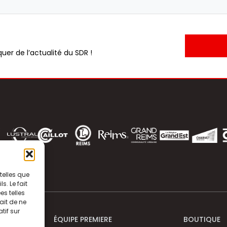
uer de l’actualité du SDR !
telles que
. Le fait
s telles
ait de ne
tif sur
ÉQUIPE PREMIERE
BOUTIQUE