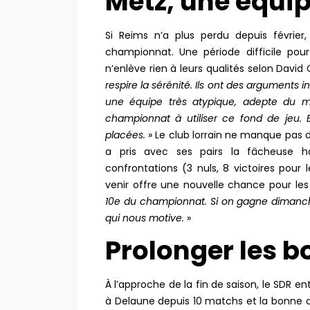
Metz, une équi
Si Reims n’a plus perdu depuis février,
championnat. Une période difficile pour 
n’enlève rien à leurs qualités selon David 
respire la sérénité. Ils ont des arguments in
une équipe très atypique, adepte du m
championnat à utiliser ce fond de jeu. 
placées.
» Le club lorrain ne manque pas 
a pris avec ses pairs la fâcheuse ha
confrontations (3 nuls, 8 victoires pour
venir offre une nouvelle chance pour les
10e du championnat. Si on gagne dimanche
qui nous motive.
»
Prolonger les b
À l’approche de la fin de saison, le SDR entr
à Delaune depuis 10 matchs et la bonne 