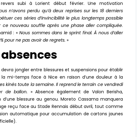
revers subi à Lorient début février. Une motivation
ous n’avons perdu qu’à deux reprises sur les 18 derniers
tuer ces séries d’invincibilité le plus longtemps possible
mer ce nouveau souffle après une phase aller compliquée
.
hamid : «
Nous sommes dans le sprint final. À nous d’aller
% pour ne pas avoir de regrets.
»
s absences
 devra jongler entre blessures et suspensions pour établir
à la mi-temps face à Nice en raison d’une douleur à la
 les kinés toute la semaine. Il reprend le terrain ce vendredi
er de ballon.
» Absence également de Valon Berisha,
ison d’une blessure au genou. Moreto Cassama manquera
rouge reçu face au Stade Rennais début avril, tout comme
sion automatique pour accumulation de cartons jaunes
icielle).