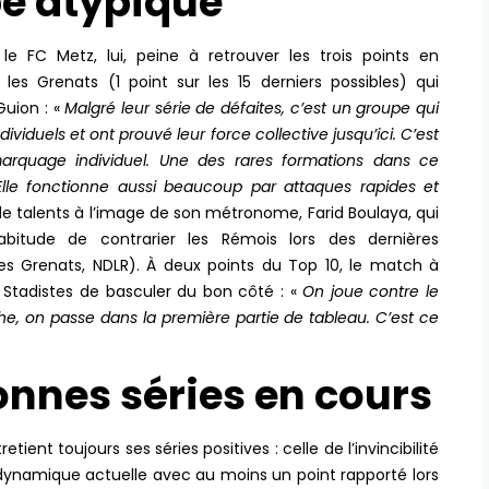
pe atypique
 le FC Metz, lui, peine à retrouver les trois points en
les Grenats (1 point sur les 15 derniers possibles) qui
Guion : «
Malgré leur série de défaites, c’est un groupe qui
dividuels et ont prouvé leur force collective jusqu’ici. C’est
arquage individuel. Une des rares formations dans ce
Elle fonctionne aussi beaucoup par attaques rapides et
de talents à l’image de son métronome, Farid Boulaya, qui
bitude de contrarier les Rémois lors des dernières
 les Grenats, NDLR). À deux points du Top 10, le match à
 Stadistes de basculer du bon côté : «
On joue contre le
, on passe dans la première partie de tableau. C’est ce
onnes séries en cours
etient toujours ses séries positives : celle de l’invincibilité
dynamique actuelle avec au moins un point rapporté lors