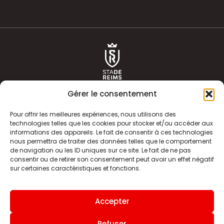
Gérer le consentement
Pour offrir les meilleures expériences, nous utilisons des
technologies telles que les cookies pour stocker et/ou accéder aux
informations des appareils. Le fait de consentir à ces technologies
ACTUALITÉS
HISTOIRE
nous permettra de traiter des données telles que le comportement
de navigation ou les ID uniques sur ce site. Le fait de ne pas
CLUB
ÉQUIPE PREMIERE
consentir ou de retirer son consentement peut avoir un effet négatif
sur certaines caractéristiques et fonctions.
SDR TV
BILLETTERIE
BOUTIQUE
INFOS ET CONTACT
Accepter
MENTIONS LÉGALES
INDEX
Refuser