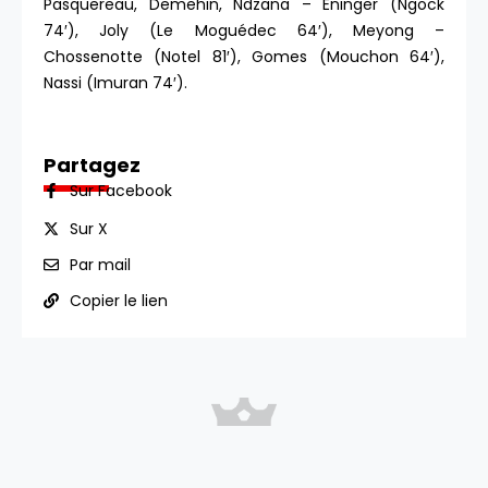
Pasquereau, Demehin, Ndzana – Eninger (Ngock
74′), Joly (Le Moguédec 64′), Meyong –
Chossenotte (Notel 81′), Gomes (Mouchon 64′),
Nassi (Imuran 74′).
Partagez
Sur Facebook
Sur X
Par mail
Copier le lien