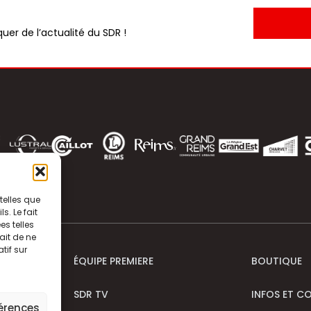
uer de l’actualité du SDR !
telles que
. Le fait
s telles
ait de ne
tif sur
ÉQUIPE PREMIERE
BOUTIQUE
SDR TV
INFOS ET C
férences