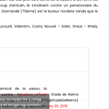
 d’entrain, ils s’inclinent contre un pensionnaire du
0. Diomandé (70ème) est le buteur nordiste tandis que le
couré, Valentim, Costa, Nouvel – Solet, Graux – Khida,
mical de la saison, la
contre l’
@usbco_officiel
— Stade de Reims
our accepter les cookies
es marges. Score final : 0-1.
(@StadeDeReims)
g et activer ce contenu
suivent leur préparation.
July 20, 2019