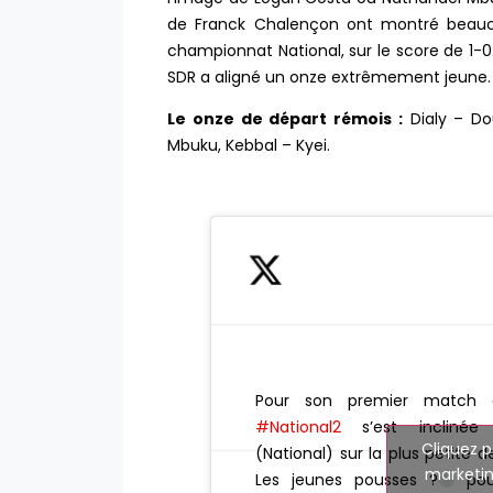
de Franck Chalençon ont montré beaucoup
championnat National, sur le score de 1-
SDR a aligné un onze extrêmement jeune.
Le onze de départ rémois :
Dialy – Dou
Mbuku, Kebbal – Kyei.
Pour son premier match a
#National2
s’est inclinée 
Cliquez p
(National) sur la plus petite d
marketin
Les jeunes pousses ?
pour