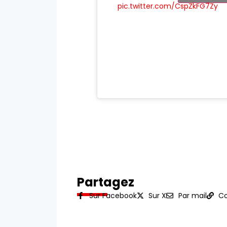
pic.twitter.com/CspZkFG7Zy
Partagez
Sur Facebook
Sur X
Par mail
Co