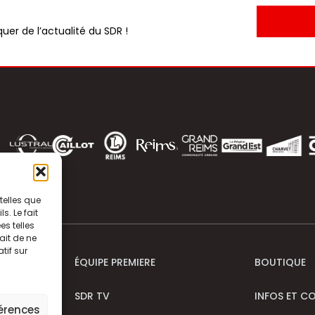
uer de l’actualité du SDR !
telles que
. Le fait
s telles
ait de ne
tif sur
ÉQUIPE PREMIERE
BOUTIQUE
SDR TV
INFOS ET C
férences