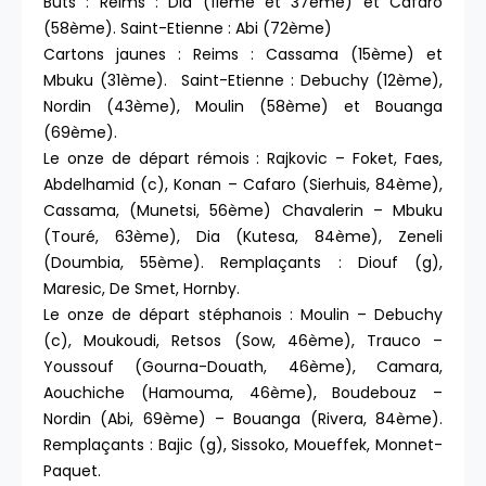
Buts : Reims : Dia (11ème et 37ème) et Cafaro
(58ème). Saint-Etienne : Abi (72ème)
Cartons jaunes : Reims : Cassama (15ème) et
Mbuku (31ème). Saint-Etienne : Debuchy (12ème),
Nordin (43ème), Moulin (58ème) et Bouanga
(69ème).
Le onze de départ rémois : Rajkovic – Foket, Faes,
Abdelhamid (c), Konan – Cafaro (Sierhuis, 84ème),
Cassama, (Munetsi, 56ème) Chavalerin – Mbuku
(Touré, 63ème), Dia (Kutesa, 84ème), Zeneli
(Doumbia, 55ème). Remplaçants : Diouf (g),
Maresic, De Smet, Hornby.
Le onze de départ stéphanois : Moulin – Debuchy
(c), Moukoudi, Retsos (Sow, 46ème), Trauco –
Youssouf (Gourna-Douath, 46ème), Camara,
Aouchiche (Hamouma, 46ème), Boudebouz –
Nordin (Abi, 69ème) – Bouanga (Rivera, 84ème).
Remplaçants : Bajic (g), Sissoko, Moueffek, Monnet-
Paquet.