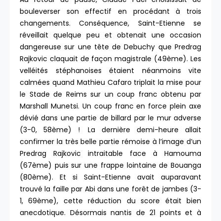
bouleverser son effectif en procédant à trois
changements. Conséquence, Saint-Etienne se
réveillait quelque peu et obtenait une occasion
dangereuse sur une tête de Debuchy que Predrag
Rajkovic claquait de façon magistrale (49ème). Les
velléités stéphanoises étaient néanmoins vite
calmées quand Mathieu Cafaro triplait la mise pour
le Stade de Reims sur un coup franc obtenu par
Marshall Munetsi. Un coup franc en force plein axe
dévié dans une partie de billard par le mur adverse
(3-0, 58ème) ! La dernière demi-heure allait
confirmer la très belle partie rémoise à l’image d’un
Predrag Rajkovic intraitable face à Hamouma
(67ème) puis sur une frappe lointaine de Bouanga
(80ème). Et si Saint-Etienne avait auparavant
trouvé la faille par Abi dans une forêt de jambes (3-
1, 69ème), cette réduction du score était bien
anecdotique. Désormais nantis de 21 points et à