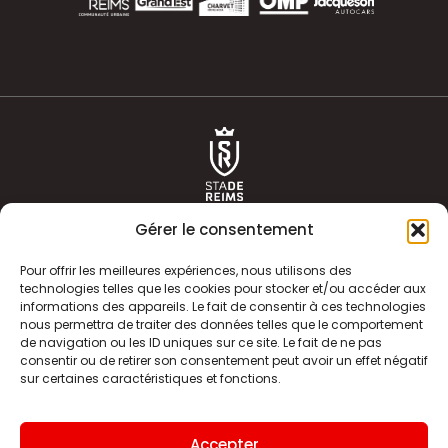
Gérer le consentement
Pour offrir les meilleures expériences, nous utilisons des
technologies telles que les cookies pour stocker et/ou accéder aux
informations des appareils. Le fait de consentir à ces technologies
ACTUALITÉS
HISTOIRE
nous permettra de traiter des données telles que le comportement
de navigation ou les ID uniques sur ce site. Le fait de ne pas
CLUB
ÉQUIPE PREMIERE
consentir ou de retirer son consentement peut avoir un effet négatif
sur certaines caractéristiques et fonctions.
SDR TV
BILLETTERIE
BOUTIQUE
INFOS ET CONTACT
Accepter