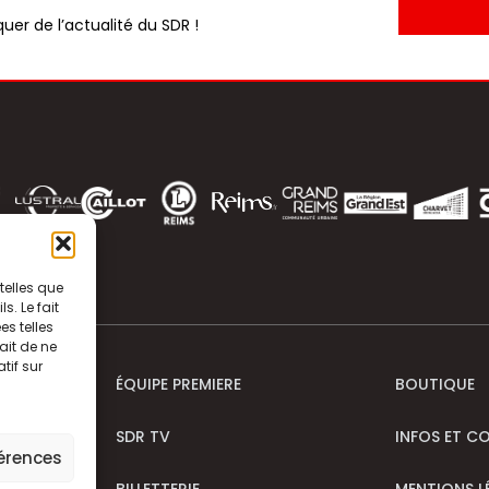
uer de l’actualité du SDR !
telles que
. Le fait
s telles
ait de ne
tif sur
ÉQUIPE PREMIERE
BOUTIQUE
SDR TV
INFOS ET C
férences
BILLETTERIE
MENTIONS L